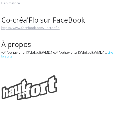
L'animatrice
Co-créa'Flo sur FaceBook
https://www.facebook.com/Cocreaflo
À propos
v:* {behavior:url(#default#VML);} o:* {behavior:url(#default#VML);}...
Lire
la suite