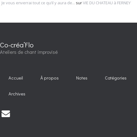
Je vous enverrai tout ce qu’il y aura de...
sur
VIE DU CHATEAU à FERNEY
Co-créa’Flo
Ateliers de chant improvisé
Accueil
À propos
Notes
Catégories
Archives