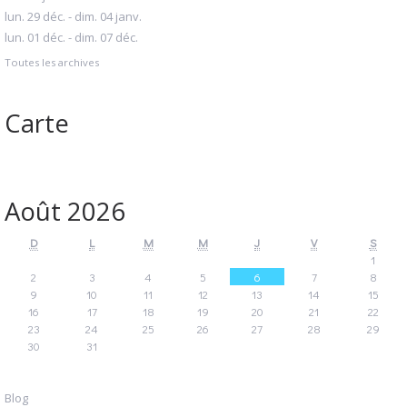
lun. 29 déc. - dim. 04 janv.
lun. 01 déc. - dim. 07 déc.
Toutes les archives
Carte
Août 2026
D
L
M
M
J
V
S
1
2
3
4
5
6
7
8
9
10
11
12
13
14
15
16
17
18
19
20
21
22
23
24
25
26
27
28
29
30
31
Blog