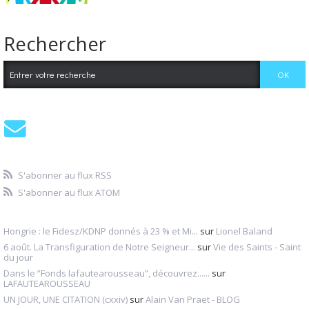
Rechercher
S'abonner au flux RSS
S'abonner au flux ATOM
Hongrie : le Fidesz/KDNP donnés à 23 % et Mi...
sur
Lionel Baland
6 août. La Transfiguration de Notre Seigneur...
sur
Vie des Saints - Saint
du jour
Dans le ”Fonds lafautearousseau”, découvrez......
sur
LAFAUTEAROUSSEAU
UN JOUR, UNE CITATION (cxxiv)
sur
Alain Van Praet - BLOG