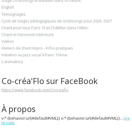
Stage CircleSongs et Balades dans la nature.
English
Témoignages
Cycle de stages pédagogiques de circlesongs pour 2026 -2027
Chant pour tous Paris 15 et Châtillon dans l'Allier.
Chant et Harmonie Intérieure
Vidéos
Ateliers de chant Impro - Infos pratiques
Initiation au Jazz vocal à Paris 15ème.
L'animatrice
Co-créa'Flo sur FaceBook
https://www.facebook.com/Cocreaflo
À propos
v:* {behavior:url(#default#VML);} o:* {behavior:url(#default#VML);}...
Lire
la suite