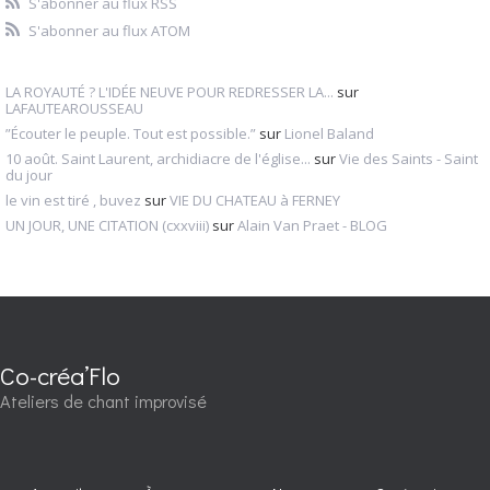
S'abonner au flux RSS
S'abonner au flux ATOM
LA ROYAUTÉ ? L'IDÉE NEUVE POUR REDRESSER LA...
sur
LAFAUTEAROUSSEAU
”Écouter le peuple. Tout est possible.”
sur
Lionel Baland
10 août. Saint Laurent, archidiacre de l'église...
sur
Vie des Saints - Saint
du jour
le vin est tiré , buvez
sur
VIE DU CHATEAU à FERNEY
UN JOUR, UNE CITATION (cxxviii)
sur
Alain Van Praet - BLOG
Co-créa’Flo
Ateliers de chant improvisé