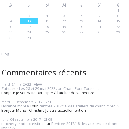
D
L
M
M
J
V
S
1
2
3
4
5
6
7
8
9
10
11
12
13
14
15
16
17
18
19
20
21
22
23
24
25
26
27
28
29
30
31
Blog
Commentaires récents
mardi 24
mai 2022
10h00
Zaina
sur
Les 28 et 29 mai 2022 : un Chant Pour Tous et...
Bonjour Je souhaite participer à l’atelier de samedi 28...
mardi 05
septembre 2017
07h13
Florence moreau
sur
Rentrée 2017/18 des ateliers de chant impro &...
Bonjour Marie - Christine Je suis actuellement en...
lundi 04
septembre 2017
12h08
muchery marie-christine
sur
Rentrée 2017/18 des ateliers de chant
impro &...